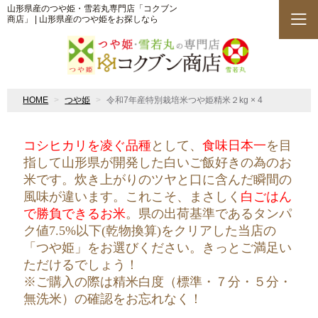
山形県産のつや姫・雪若丸専門店「コクブン
商店」 | 山形県産のつや姫をお探しなら
HOME
つや姫
令和7年産特別栽培米つや姫精米２kg × 4
コシヒカリを凌ぐ品種
として、
食味日本一
を目
指して山形県が開発した白いご飯好きの為のお
米です。炊き上がりのツヤと口に含んだ瞬間の
風味が違います。これこそ、まさしく
白ごはん
で勝負できるお米
。県の出荷基準であるタンパ
ク値7.5%以下(乾物換算)をクリアした当店の
「つや姫」をお選びください。きっとご満足い
ただけるでしょう！
※ご購入の際は精米白度（標準・７分・５分・
無洗米）の確認をお忘れなく！