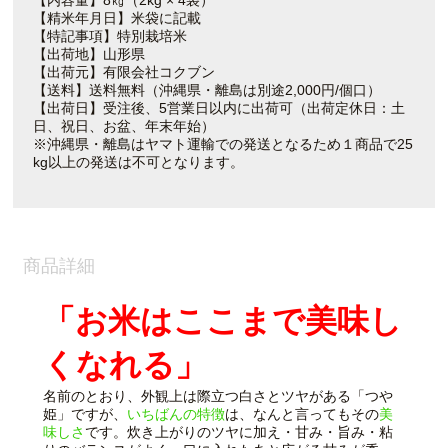
【内容量】8㎏（2kg × 4袋）
【精米年月日】米袋に記載
【特記事項】特別栽培米
【出荷地】山形県
【出荷元】有限会社コクブン
【送料】送料無料（沖縄県・離島は別途2,000円/個口）
【出荷日】受注後、5営業日以内に出荷可（出荷定休日：土
日、祝日、お盆、年末年始）
※沖縄県・離島はヤマト運輸での発送となるため１商品で25
kg以上の発送は不可となります。
商品詳細
「お米はここまで美味し
くなれる」
名前のとおり、外観上は際立つ白さとツヤがある「つや
姫」ですが、
いちばんの特徴
は、なんと言ってもその
美
味しさ
です。炊き上がりのツヤに加え・甘み・旨み・粘