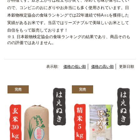
が特徴です。炊き上がりは粒立ちが良く、冷めても味が落ちにくい
ので、コンビニのおにぎりやお弁当にも多く使用されています。
日
本穀物検定協会の食味ランキング
では22年連続で特A
を獲得した
※1
実績があるお米です。当店ではリーズナブルで美味しいお米として
自信をもって販売しております！
※１ 日本穀物検定協会の食味ランキングの結果であり、商品そのも
のの評価ではありません。
表示順:
価格の低い順
価格の高い順
更新日順