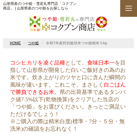
山形県産のつや姫・雪若丸専門店「コクブン
商店」 | 山形県産のつや姫をお探しなら
HOME
つや姫
令和7年産特別栽培米つや姫精米５kg
コシヒカリを凌ぐ品種
として、
食味日本一
を目
指して山形県が開発した白いご飯好きの為のお
米です。炊き上がりのツヤと口に含んだ瞬間の
風味が違います。これこそ、まさしく
白ごはん
で勝負できるお米
。県の出荷基準であるタンパ
ク値7.5%以下(乾物換算)をクリアした当店の
「つや姫」をお選びください。きっとご満足い
ただけるでしょう！
※ご購入の際は精米白度(標準・7分・５分・無
洗米)の確認をお忘れなく！