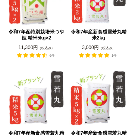
令和7年産特別栽培米つや
令和7年産新食感雪若丸精
姫 精米5kg×2
米2kg
11,300円
3,000円
（税込み）
（税込み）
6件
1件
令和7年産新食感雪若丸精
令和7年産新食感雪若丸精