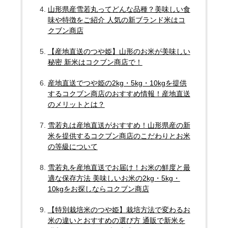
山形県産雪若丸ってどんな品種？美味しい食
味や特徴をご紹介 人気の新ブランド米はコ
クブン商店
【産地直送のつや姫】山形のお米が美味しい
秘密 新米はコクブン商店で！
産地直送でつや姫の2kg・5kg・10kgを提供
するコクブン商店のおすすめ情報！産地直送
のメリットとは？
雪若丸は産地直送がおすすめ！山形県産の新
米を提供するコクブン商店のこだわりとお米
の等級について
雪若丸を産地直送でお届け！お米の鮮度と最
適な保存方法 美味しいお米の2kg・5kg・
10kgをお探しならコクブン商店
【特別栽培米のつや姫】栽培方法で変わるお
米の違いとおすすめの選び方 通販で新米を