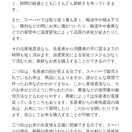
く、時間の経過とともにどんどん新鮮さを失っていきま
す。
また、スーパーでは取り扱う量も多く、輸送中や積み下ろ
し、陳列などの間にお米に傷がついたり、輸送中や倉庫な
どでの保管中に温度変化によって品質の劣化が起きたりし
ます。
その点産地直送なら、生産者から消費者の手に渡るまでの
時間も短く済みます。温度変化による劣化リスクも少なく
て済むため、新鮮なお米を購入することができるのです。
二つ目は、生産者の顔が見える点です。スーパーで販売さ
れているお米は、商品にもよりますが、誰がどんな環境で
作ったお米なのかわかりません。しかし産地直送なら、そ
のお米がどのように作られたのか、農薬などの使用量や栽
培方法などもわかりやすく、農家によっては生産者が直接
送っているところもあります。生産者からの産地直送の場
合は、お米について質問したり、こだわりを聞いたりでき
ます。安心してお米を購入することが可能です。
三つ目はお米の生産地を正確に把握できる点です。スーパ
ーの場合、銘柄や産地はわかりますが、市や村など具体的